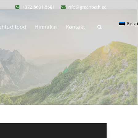
+372 5681 5681
info@greenpath.ee
Eesti
ehtud tööd
Hinnakiri
Kontakt