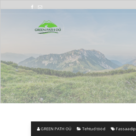
Skip
to
content
GREEN PATH OÜ
Tehtud tööd
Fassaadi