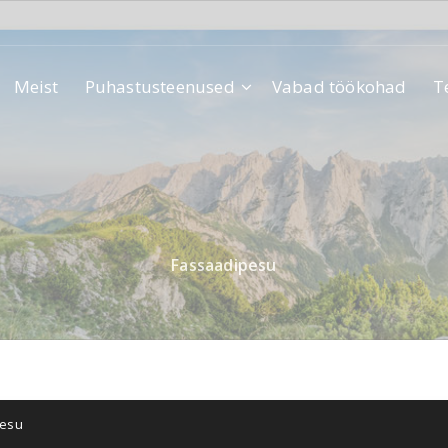
Meist
Puhastusteenused
Vabad töökohad
T
Fassaadipesu
pesu