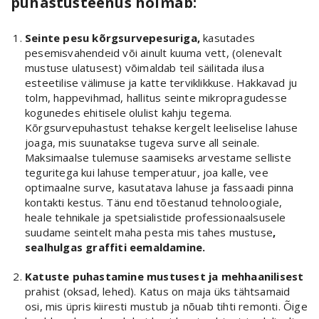
puhastusteenus hõlmab:
Seinte pesu kõrgsurvepesuriga,
kasutades
pesemisvahendeid või ainult kuuma vett, (olenevalt
mustuse ulatusest) võimaldab teil säilitada ilusa
esteetilise välimuse ja katte terviklikkuse. Hakkavad ju
tolm, happevihmad, hallitus seinte mikropragudesse
kogunedes ehitisele olulist kahju tegema.
Kõrgsurvepuhastust tehakse kergelt leeliselise lahuse
joaga, mis suunatakse tugeva surve all seinale.
Maksimaalse tulemuse saamiseks arvestame selliste
teguritega kui lahuse temperatuur, joa kalle, vee
optimaalne surve, kasutatava lahuse ja fassaadi pinna
kontakti kestus. Tänu end tõestanud tehnoloogiale,
heale tehnikale ja spetsialistide professionaalsusele
suudame seintelt maha pesta mis tahes mustuse
,
sealhulgas graffiti eemaldamine.
Katuste puhastamine mustusest ja mehhaanilisest
prahist (oksad, lehed). Katus on maja üks tähtsamaid
osi, mis üpris kiiresti mustub ja nõuab tihti remonti. Õige