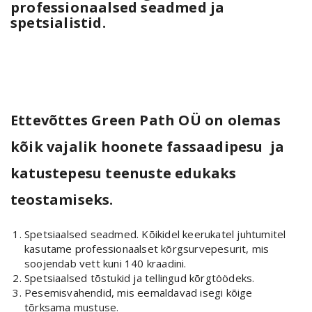
professionaalsed seadmed ja
spetsialistid.
Ettevõttes Green Path OÜ on olemas
kõik vajalik hoonete fassaadipesu ja
katustepesu teenuste edukaks
teostamiseks.
Spetsiaalsed seadmed. Kõikidel keerukatel juhtumitel
kasutame professionaalset kõrgsurvepesurit, mis
soojendab vett kuni 140 kraadini.
Spetsiaalsed tõstukid ja tellingud kõrgtöödeks.
Pesemisvahendid, mis eemaldavad isegi kõige
tõrksama mustuse.