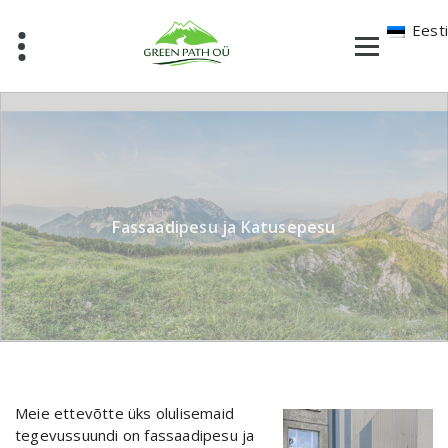
Skip
to
Eesti
content
Fassaadipesu ja Katusepesu
Meie ettevõtte üks olulisemaid
tegevussuundi on fassaadipesu ja