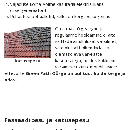
Vajaduse korral võime kasutada elektriallikana
diiselgeneraatorit.
Puhastusspetsialistid, kellel on kõrgtöö kogemus.
Oma maja õigeaegne ja
regulaarne hooldamine ei aita
säilitada ainult ilusat välisilmet,
vaid oluliselt pikendada ka
olemasoleva värvkatte
kasutusaega, hoides kokku nii
Katusepesu
värvimiselt kui remondilt. Meie
ettevõtte
Green Path OÜ-ga on puhtust hoida kerge ja
odav.
Fassaadipesu ja katusepesu