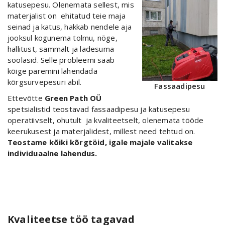
katusepesu. Olenemata sellest, mis
materjalist on ehitatud teie maja
seinad ja katus, hakkab nendele aja
jooksul kogunema tolmu, nõge,
hallitust, sammalt ja ladesuma
soolasid. Selle probleemi saab
kõige paremini lahendada
kõrgsurvepesuri abil.
Fassaadipesu
Ettevõtte
Green Path OÜ
spetsialistid teostavad fassaadipesu ja katusepesu
operatiivselt, ohutult ja kvaliteetselt, olenemata tööde
keerukusest ja materjalidest, millest need tehtud on.
Teostame kõiki kõrgtöid, igale majale valitakse
individuaalne lahendus.
Kvaliteetse töö tagavad