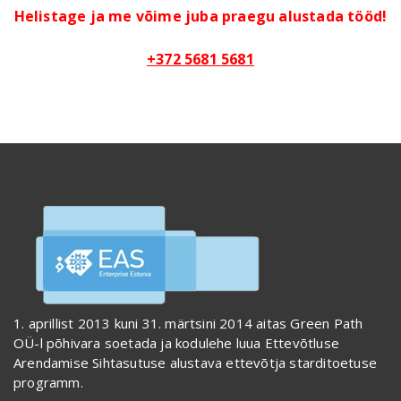
Helistage ja me võime juba praegu alustada tööd!
+372 5681 5681
1. aprillist 2013 kuni 31. märtsini 2014 aitas Green Path
OÜ-l põhivara soetada ja kodulehe luua Ettevõtluse
Arendamise Sihtasutuse alustava ettevõtja starditoetuse
programm.