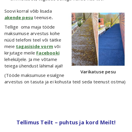
Soovi korral võib lisada
akende pesu
teenuse
.
Tellige oma maja tööde
maksumuse arvestus kohe
nüüd telefoni teel või täitke
meie
tagasiside vorm
või
kirjutage meile
Facebooki
leheküljele. Ja me võtame
teiega ühendust lähimal ajal!
Varikatuse pesu
(Tööde maksumuse esialgne
arvestus on tasuta ja ei kohusta teid seda teenust ostma)
Tellimus Teilt – puhtus ja kord Meilt!