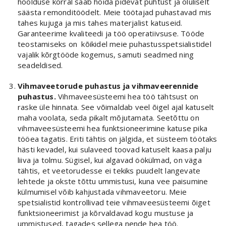
hoolduse korral saab hoida pidevat puhtust ja oluliselt
säästa remonditöödelt. Meie töötajad puhastavad mis
tahes kujuga ja mis tahes materjalist katuseid.
Garanteerime kvaliteedi ja töö operatiivsuse. Tööde
teostamiseks on kõikidel meie puhastusspetsialistidel
vajalik kõrgtööde kogemus, samuti seadmed ning
seadeldised.
Vihmaveetorude puhastus ja vihmaveerennide
puhastus.
Vihmaveesüsteemi hea töö tähtsust on
raske üle hinnata. See võimaldab veel õigel ajal katuselt
maha voolata, seda pikalt mõjutamata. Seetõttu on
vihmaveesüsteemi hea funktsioneerimine katuse pika
tööea tagatis. Eriti tähtis on jälgida, et süsteem töötaks
hästi kevadel, kui sulaveed toovad katuselt kaasa palju
liiva ja tolmu. Sügisel, kui algavad öökülmad, on väga
tähtis, et veetorudesse ei tekiks puudelt langevate
lehtede ja okste tõttu ummistusi, kuna vee paisumine
külmumisel võib kahjustada vihmaveetoru. Meie
spetsialistid kontrollivad teie vihmaveesüsteemi õiget
funktsioneerimist ja kõrvaldavad kogu mustuse ja
ummistused, tagades sellega nende hea töö.